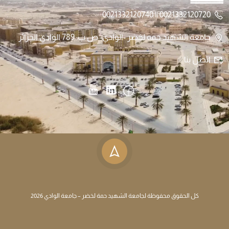
0021332120720 || 0021332120740
جامعة الشهيد حمه لخضر -الوادي- ص.ب: 789 الوادي الجزائر
اتصل بنا
كل الحقوق محفوظة لجامعة الشهيد حمة لخضر – جامعة الوادي 2026