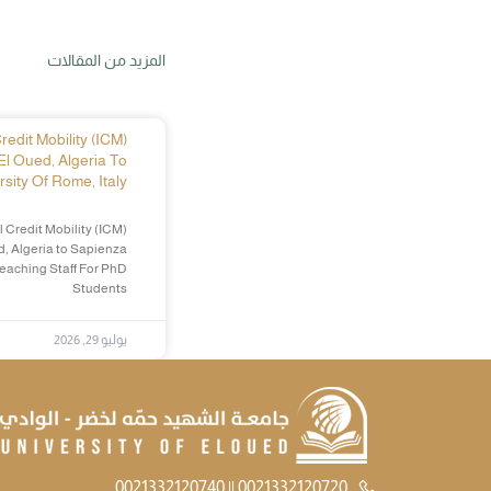
المزيد من المقالات
edit Mobility (ICM)
El Oued, Algeria To
sity Of Rome, Italy
 Credit Mobility (ICM)
d, Algeria to Sapienza
Teaching Staff For PhD
Students
يوليو 29, 2026
0021332120720 || 0021332120740