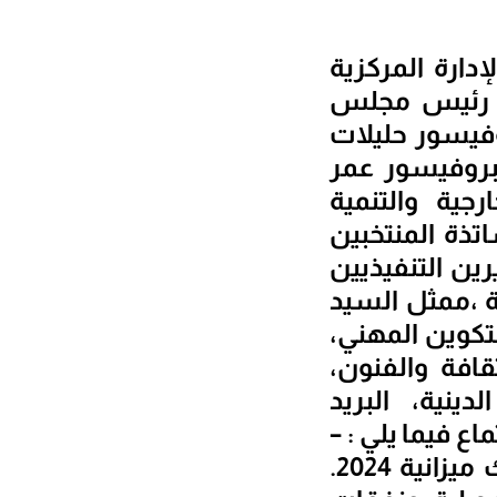
الاجتماعات بالإدارة المركزية
د رئيس مجلس
روفيسور حليلات
بروفيسور عمر
رجية والتنمية
تذة المنتخبين
ين التنفيذيين
ة ،ممثل السيد
لتكوين المهني،
قافة والفنون،
دينية، البريد
ع فيما يلي : –
عرض الحصيلة البيداغوجية والبحثية 2024 – وضعية استهلاك ميزانية 2024.