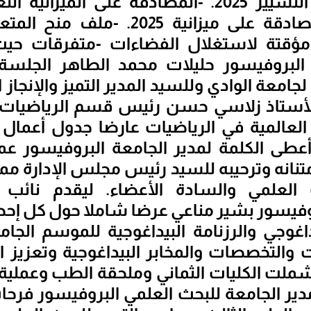
-عرض ميزانية التسيير 2025. -المصادقة على الميز
الاستثمار. -المصادقة على ميزانية 2025
تة لاستغلال الفضاءات -متفرقات حيث
البروفيسور حليلات محمد الطاهر الجلسة 
جامعة الوادي وللسيد المدير التميز والإنجاز 
الأستاذ زلاسي حسن رئيس قسم الرياضيات بت
لعالمية في الرياضيات عارضا جدول أعمال
 أعطى الكلمة لمدير الجامعة البروفيسور عم
تنانه وترحيبه للسيد رئيس مجلس الإدارة ممث
 العلمي والسادة الأعضاء. ليقدم نائب 
بروفيسور بشير مناعي عرضا شاملا حول كل إحص
 والتخصصات والمخابر البيداغوجية وتعزيز 
ي شملت الكليات الثماني وملحقة الطب وعملي
دير الجامعة للبحث العلمي البروفيسور فرح