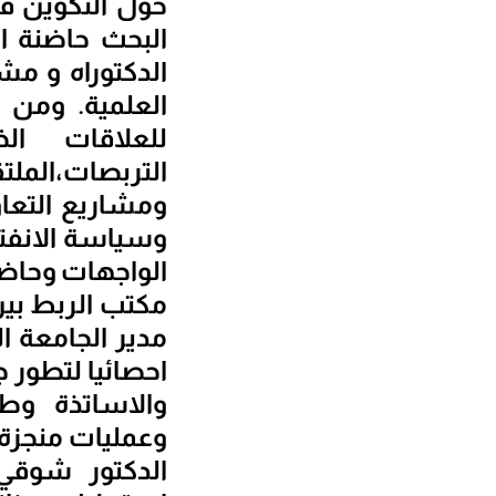
حول التكوين في
الدكتوراه و مشا
العلمية. ومن 
للعلاقات ال
التربصات،الملت
ومشاريع التعا
وسياسة الانفتا
الواجهات وحاضنة
مكتب الربط بين
مدير الجامعة ا
احصائيا لتطور 
والاساتذة وط
وعمليات منجزة ا
الدكتور شوقي