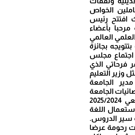
انية التعديلية ونفقات
. -ملف منح المتعاملين الخواص
 افتتح رئيس
مرحبا بأعضاء
العلمي العالمي
تويجه بجائزة
 اجتماع مجلس
ر فرحاتي الذي
ل وزير التعليم
مدير الجامعة
ائيات الجامعة
في الشق البيداغوجي والرزنامة البيداغوجية للموسم الجامعي 2025/2024
استعمال اللغة
ة سير الدروس.
ات رحومة عرضا