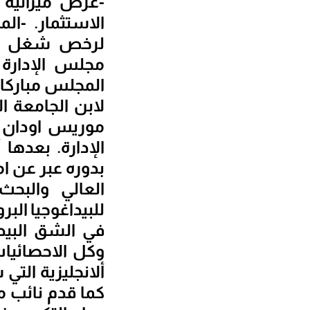
لرخص شغل مؤق
مجلس الإدارة 
المجلس مباركا ل
لابن الجامعة 
موريس اودان ا
الإدارة. بعدها
بدوره عبر عن ام
العالي والبحث
للبيداغوجيا ال
وكل الاحصائيات
ألانجليزية الت
كما قدم نائب م