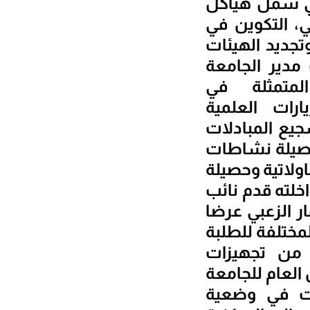
لمي شمل هياكل
حث PRFU الانتاج العلمي، التكوين في
وتجديد الهيئات
مدير الجامعة
لمتمثلة في
يارات العلمية
يع المبادلات
 حصيلة نشاطات
اولاتية وحصيلة
خلته قدم نائب
ر الزعبي عرضا
مختلفة للطلبة
 من تجهيزات
 العام للجامعة
لت في وضعية