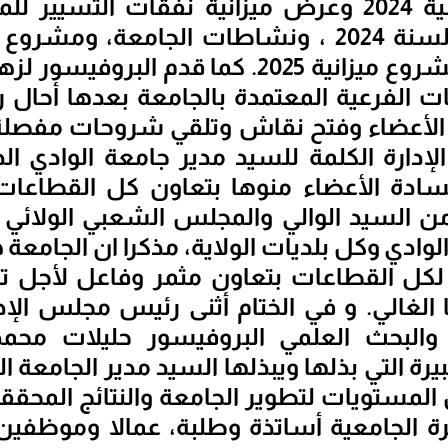
استهلاك ميزانية 2024 وعرض ميزانية نفقات التسيي
وغير المركزية لسنة 2024 ، ونشاطات الجامعة، 
الجيل الرابع ومشروع ميزانية 2025. كما قدم ال
الفرعية المعتمدة بالجامعة بعدها أحال
 الأعضاء وفتح نقاش وتلقي شروحات مفصلة.
دارة الكلمة للسيد مدير جامعة الوادي الذ
ادة الأعضاء منوها بتعاون كل القطاعات
 من السيد الوالي والمجلس الشعبي الولائي
 الوادي وكل بلديات الولاية، مذكرا ان الجامع
ل القطاعات بتعاون مثمر وفاعل لأجل ت
نا الغالي. و في الختام أثنى رئيس مجلس الإد
ي والبحث العلمي البروفيسور حليلات محم
رة التي بذلها ويبذلها السيد مدير الجامعة 
المستويات لتطوير الجامعة والنتائج المحقق
رة الجامعية أساتذة وطلبة، عمالا وموظفين