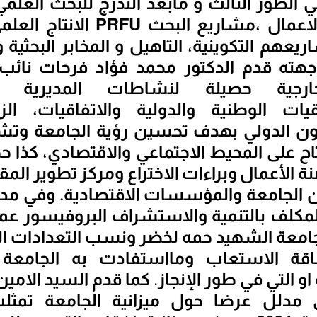
 الطور الثالث و مابعد التدرج للبحث الع
البحث حاضنة الاعمال ،مشاريع الب
ريعهم التكوينية، التاهيل و المخابر البحثية 
جهته قدم الدكتور محمد فؤاد فرحات نائب 
خارجية حصيلة لنشاطات المديرية ا
قيات الوطنية والدولية والاتفاقيات، الز
ون الدولي بهدف تحسين رؤية الجامعة وتشج
ح على المحيط الاجتماعي والاقتصادي، كذا
 الأعمال وبراءات الاختراع ومركز تطوير المق
 الجامعة والمؤسسات الاقتصادية. وفي مدا
لمكلف بالتنمية والاستشراف البروفيسور عما
جامعة الشهيد حمه لخضر ونسب التعدادات ال
اقة الاستعاب ومااستفادت به الجامعة
و التي في طور الإنجاز. كما قدم السيد الامين
 مدلل عرضا حول ميزانية الجامعة تمث