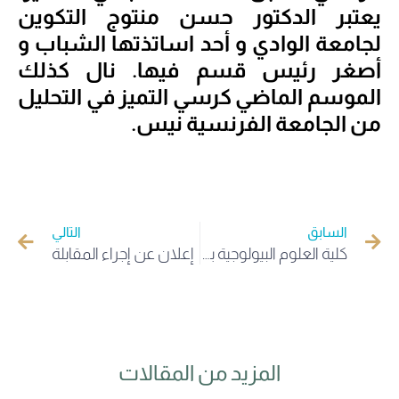
يعتبر الدكتور حسن منتوج التكوين
لجامعة الوادي و أحد اساتذتها الشباب و
أصغر رئيس قسم فيها. نال كذلك
الموسم الماضي كرسي التميز في التحليل
من الجامعة الفرنسية نيس.
السابق
التالي
كلية العلوم البيولوجية بجامعة الوادي تنظم يوما تعريفيا بالنوادي وتستقبل وفدا علميا من جامعة قسنطينة1
إعلان عن إجراء المقابلة
المزيد من المقالات