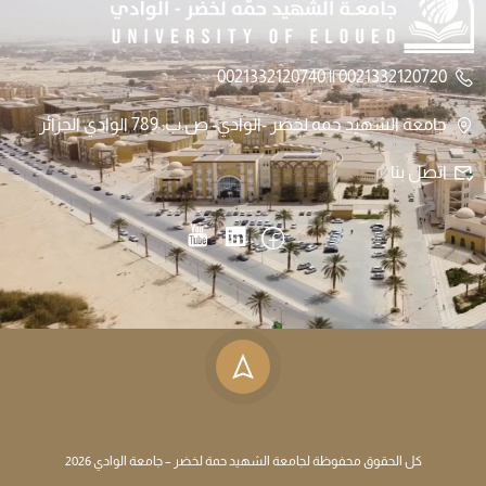
0021332120720 || 0021332120740
جامعة الشهيد حمه لخضر -الوادي- ص.ب: 789 الوادي الجزائر
اتصل بنا
كل الحقوق محفوظة لجامعة الشهيد حمة لخضر – جامعة الوادي 2026