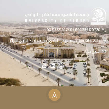
0021332120720 || 0021332120740
جامعة الشهيد حمه لخضر -الوادي- ص.ب: 789 الوادي الجزائر
اتصل بنا