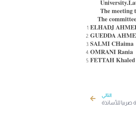
University.Lat
The meeting too
The committee ha
ELHADJ AHMED
GUEDDA AHM
SALMI CHaima
OMRANI Rania
FETTAH Khaled
التالي
 صربيا للأساتذة