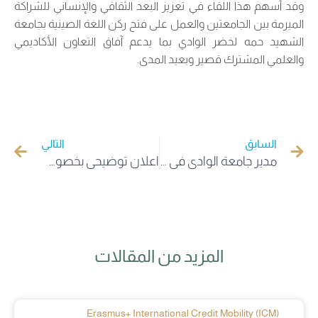
وقد أسهم هذا اللقاء في تعزيز البعد الثقافي والإنساني للشراكة
المبرمة بين الجامعتين والعمل على فتح ركن اللغة الصينية بجامعة
الشهيد حمه لخضر الوادي بما يدعم آفاق التعاون الأكاديمي
والعلمي المشترك قصير وبعيد المدى.
السابق
التالي
مدير جامعة الوادي في زيارة بحثية لمخابر البحث والمنصات التكنولوجية بجامعة خبي الصينية
اعلان توضيحي بخصوص مترشحي مسابقة استاذ مساعد 2025
المزيد من المقالات
Erasmus+ International Credit Mobility (ICM)