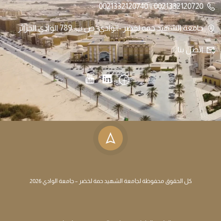
0021332120720 || 0021332120740
جامعة الشهيد حمه لخضر -الوادي- ص.ب: 789 الوادي الجزائر
اتصل بنا
كل الحقوق محفوظة لجامعة الشهيد حمة لخضر – جامعة الوادي 2026