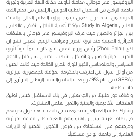
البروفيسور عمر فرحاتي، مداخلة تناولت مكانة اللغة العربية وتجربة
جامعة الوادي في استقبال الطلبة الدوليين الراغبين في تعلم اللغة
العربية من عدة دول ضمن برنامج وزارة التعليم العالي والبحث
العلمي Study in Algeria مؤكدًا أهمية التبادل الثقافي والعلمي
بين الجزائر والصين حيث عرف البروفيسور عمر فرحاتي بالعلاقات
الجزائرية الصينية منذ ثورة التحرير ومواقف الزعيم الصيني تشو إن
لاي (Zhou Enlai) رئيس وزراء الصين الذي كان داعماً قوياً لثورة
التحرير الجزائرية ومن ورائه كل الشعب الصيني من خلال الدعم
السياسي والدبلوماسي الكبير لثورة التحرير الخالدة حيث كانت الصين
من أوائل الدول التي اعترفت بالحكومة المؤقتة للجمهورية الجزائرية
(GPRA) في عام 1958، ورفعت العلم والنشيد الوطني الجزائري إلى
جانب علمها،
واضاف دور طلبتنا من الجامعتين في بناء المستقبل ضمن توثيق
العلاقات الأكاديمية والبحثية والتميز العلمي المشترك.
وشارك طلبة اللغة العربية بجامعة خبي بانطباعاتهم حول تجربتهم
في تعلم العربية، مبرزين اهتمامهم بالتعرف على الثقافة الجزائرية
وحرصهم على الاستفادة من فرص التكوين القصير أو الزيارات
العلمية إلى جامعة الوادي مستقبلاً.