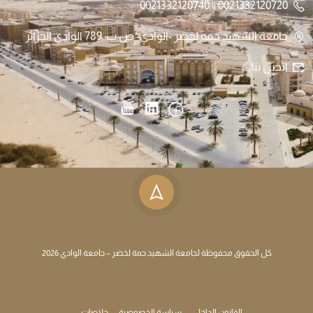
0021332120720 || 0021332120740
جامعة الشهيد حمه لخضر -الوادي- ص.ب: 789 الوادي الجزائر
اتصل بنا
كل الحقوق محفوظة لجامعة الشهيد حمة لخضر – جامعة الوادي 2026
القانون الداخلي
سياسة الخصوصية
خلاصات