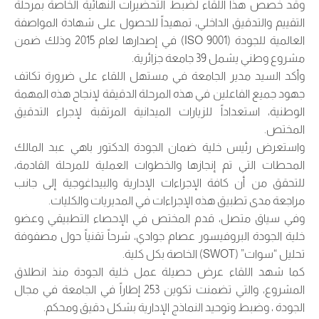
وقد خُصص هذا اللقاء لضبط التحضيرات النهائية الخاصة بمرحلة
التقييم والتدقيق الداخلي، تمهيداً للحصول على شهادة المواصفة
العالمية للجودة (ISO 9001) في إصدارها لعام 2015 وذلك ضمن
مشروع وطني يشمل 39 جامعة جزائرية.
وأكد السيد مدير الجامعة في مستهل اللقاء على ضرورة تكاتف
جهود جميع الفاعلين في هذه المرحلة الدقيقة لإنجاح هذه المهمة
الوطنية، استعداداً للزيارات الميدانية المرتقبة لإجراء التدقيق
المختص.
واستعرض رئيس خلية ضمان الجودة الدكتور باهي عبد المالك
المحطات التي تم إنجازها والخطوات العملية للمرحلة القادمة،
للتحقق من أن كافة الإجراءات الإدارية والبيداغوجية إلى جانب
مراجعة مدى تطبيق هذه الإجراءات في المديريات والكليات.
وفي سياق متصل، قدم المختص في الإحصاء التطبيقي وعضو
خلية الجودة البروفيسور عصام جوادي، شرحاً تقنياً حول مصفوفة
تحليل “سوات” (SWOT) الخاصة بكل كلية.
كما شهد اللقاء عرض حصيلة عمل خلية الجودة منذ انطلاق
المشروع، والتي تضمنت تكوين 253 إطاراً في الجامعة في مجال
الجودة ، وضبط وتوحيد النماذج الإدارية بشكل دقيق ومحكم.