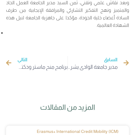
وبعد نقاش علمي وتقني، ثمن السيد مدير الجامعة العمل الجاد
والمتميز ونهج التفكير التشاركي والمرافقة الإيجابية من طرف
السادة أعضاء خلية الجودة، مؤكدا على جاهزية الجامعة لنيل هذه
الشهادة العالمية.
السابق
التالي
مدير جامعة الوادي يشرف على إطلاق منصة بيداغوجية وإدارية رقمية متكاملة وتعزز مسار “صفر ورقة”
برنامج منح ماستر ودكتوراه في أذربيجان للعام الدراسي 2027/2026
المزيد من المقالات
Erasmus+ International Credit Mobility (ICM)