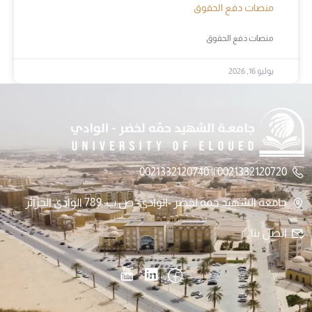
منصات دفع الحقوق
منصات دفع الحقوق
يوليو 16, 2026
0021332120720 || 0021332120740
جامعة الشهيد حمه لخضر -الوادي- ص.ب: 789 الوادي الجزائر
اتصل بنا