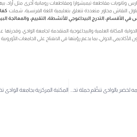
س وثانويات مقاطعة تيميشوارا ومقاطعات رومانية أخرى مثل أراد، بيهو
 وتناول النقاش محاور متعددة تتعلق بتعليمية اللغة الفرنسية، شملت
كفاء
نس في الأقسام، التدرج البيداغوجي للأنشطة، التقييم، والمعالجة البي
لية المكانة العلمية والبيداغوجية المتقدمة لجامعة الوادي، وقدرتها على
الأكاديمي الدولي، بما يدعم رؤيتها في الانفتاح على الجامعات الأوروبية 
ٍجامعة الشهيد حمه لخضر بالوادي تنظّم حملة تحسيسية حول مخاطر المخدرات والمؤثرات العقلية لحماية الوسط الجامعي