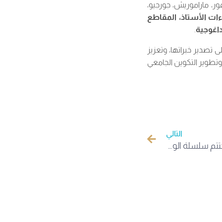
ر، ماراموريش، جورجيو،
ات الأستاذ، المقاطع
داغوجية
.
 تصدير خبراتها، وتعزيز
وتطوير التكوين الجامعي
التالي
المكتبة المركزية بجامعة الوادي تختتم سلسلة الورشات التدريبية حول الولوج إلى قواعد البيانات الرقمية