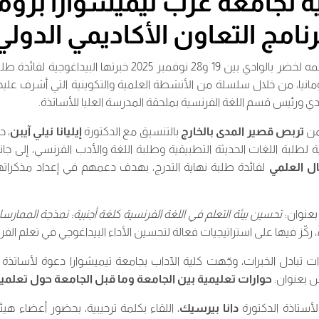
ية لجامعة غرب تيميشوارا بروم
رنامج التعاون الأكاديمي الدولي
بر 2025 خبرتها البيداغوجية لفائدة طلبة وأساتذة
انيا، من خلال سلسلة من الأنشطة العلمية والتكوينية التي أشرف عليه
دي ورئيس قسم اللغة الفرنسية بملحقة المدرسة العليا للأساتذة.
من
تربص قصير المدى بالخارج
بالتنسيق مع الدكتورة
إيليانا نيلي آيبن
، ح
ية لطلبة اللغات الحديثة التطبيقية وطلبة اللغة والأدب الفرنسي، إلى
ال العلمي
لفائدة طلبة نهاية التدرج، بهدف دعمهم في إعداد مذكراته
بعنوان:
تحسين بيئة التعلم في اللغة الفرنسية كلغة أجنبية: نمذجة الممارس
، ركّز فيها على استراتيجيات فعالة لتحسين الأداء البيداغوجي في تعلم الفر
تبادل الخبرات، وجّهت كلية الآداب بجامعة تيميشوارا دعوة لأساتذة ا
 بعنوان:
حوارات تعليمية بين الجامعة وما قبل الجامعة حول تعلمية
لأستاذة الدكتورة
دانا بيرسيك
، اللقاء بكلمة ترحيبية، بحضور أعضاء هيئ