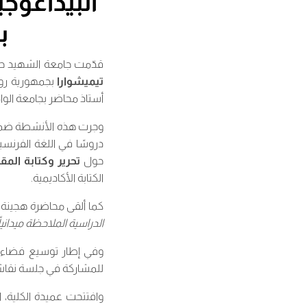
البيداغوج
ب
قدّمت جامعة الشهيد حمه لخضر بالوادي بين 19 و28 نوفم
تيميشوارا
بجمهورية روم
أستاذ محاضر بجامعة الوا
وجرت هذه الأنشطة ض
دروسًا في اللغة الفرنس
حول
تحرير وكتابة المق
الكتابة الأكاديمية.
كما ألقى محاضرة هجينة 
الدراسية الملاحظة ميدانياً
وفي إطار توسيع فضاءات 
للمشاركة في جلسة نقاش
وافتتحت عميدة الكلية، ا