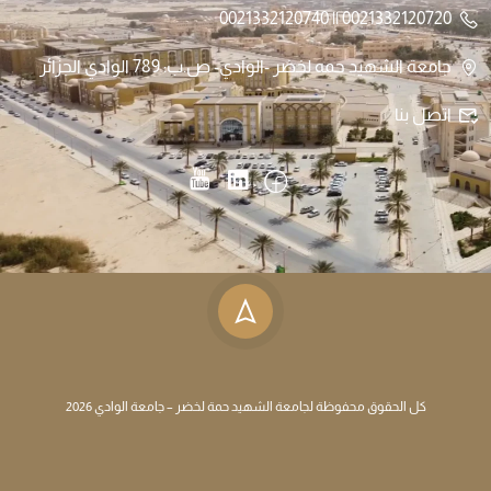
0021332120720 || 0021332120740
جامعة الشهيد حمه لخضر -الوادي- ص.ب: 789 الوادي الجزائر
اتصل بنا
كل الحقوق محفوظة لجامعة الشهيد حمة لخضر – جامعة الوادي 2026