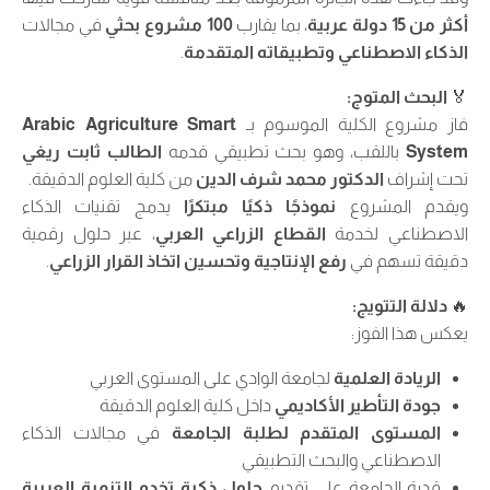
أكثر من 15 دولة عربية
، بما يقارب
100 مشروع بحثي
في مجالات
الذكاء الاصطناعي وتطبيقاته المتقدمة
.
🏅
البحث المتوج:
فاز مشروع الكلية الموسوم بـ
Arabic Agriculture Smart
System
باللقب، وهو بحث تطبيقي قدمه
الطالب ثابت ريغي
تحت إشراف
الدكتور محمد شرف الدين
من كلية العلوم الدقيقة.
ويقدم المشروع
نموذجًا ذكيًا مبتكرًا
يدمج تقنيات الذكاء
الاصطناعي لخدمة
القطاع الزراعي العربي
، عبر حلول رقمية
دقيقة تسهم في
رفع الإنتاجية وتحسين اتخاذ القرار الزراعي
.
🔥
دلالة التتويج:
يعكس هذا الفوز:
الريادة العلمية
لجامعة الوادي على المستوى العربي
جودة التأطير الأكاديمي
داخل كلية العلوم الدقيقة
المستوى المتقدم لطلبة الجامعة
في مجالات الذكاء
الاصطناعي والبحث التطبيقي
قدرة الجامعة على تقديم
حلول ذكية تخدم التنمية العربية