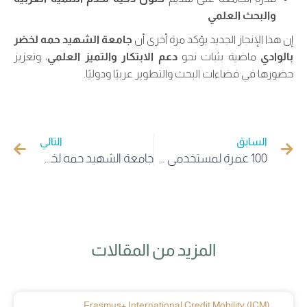
والبحث العلمي
إن هذا الإنجاز الجديد يؤكد مرة أخرى أن
جامعة الشهيد حمه لخضر
بالوادي
ماضية بثبات نحو
دعم الابتكار والتميز العلمي
، وتعزيز
حضورها في فضاءات البحث والتطوير عربيًا ودوليًا.
السابق
التالي
100 عمرة لمستخدمي جامعة الشهيد حمه لخضر
جامعة الشهيد حمه لخضر بالوادي تحتضن المنافسة الوطنية للتنشيط على الركح وتكرّم المواهب الشابة في طبعتها السابعة
المزيد من المقالات
Erasmus+ International Credit Mobility (ICM)