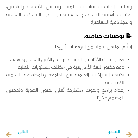
وتخللت الجلسات نقاشات علمية ثرية بين الأساتذة والباحثين،
عكست أهمية الموضوع وراهنيته في ظل التحولات الثقافية
والاجتماعية المعاصرة.
📝
توصيات ختامية:
اختُتم الملتقى بجملة من التوصيات، أبرزها:
تعزيز البحث الأكاديمي المتخصص في الأمن الثقافي والهوية
دعم حضور اللغة الأمازيغية في مختلف مستويات التعليم
تكثيف الشراكات العلمية بين الجامعة والمحافظة السامية
للأمازيغية
إعداد برامج وبحوث مشتركة تُعنى بصون الهوية وتحصين
المجتمع فكريًا
السابق
التالي