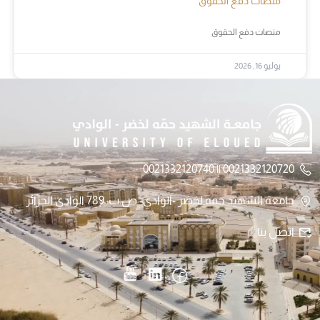
منصات دفع الحقوق
منصات دفع الحقوق
يوليو 16, 2026
0021332120720 || 0021332120740
جامعة الشهيد حمه لخضر -الوادي- ص.ب: 789 الوادي الجزائر
اتصل بنا