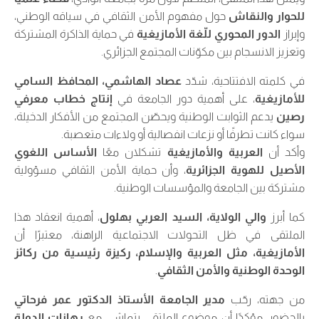
للحوار والنقاش
حول مفهوم الأمن الثقافي في سياقه الوطني،
وإبراز
الدور المحوري للّغة الأمازيغية
في حماية الذاكرة المشتركة
وتعزيز الانسجام بين مكوّنات المجتمع الجزائري.
في كلمته الافتتاحية، شدّد
عصاد الهاشمي، المحافظ السامي
للأمازيغية
، على أهمية دور الجامعة في
إنتاج خطاب معرفي
رصين
يدعم الثوابت الوطنية ويحصّن المجتمع من الأفكار الدخيلة،
سواء كانت تطرفًا أو نزعات انفصالية أو ولاءات متعصبة.
وأكد أن
العربية والأمازيغية
تشكلان معًا
الأساس اللغوي
الأصيل للهوية الجزائرية
، وأن حماية الأمن الثقافي مسؤولية
مشتركة بين الجامعة والمؤسسات الوطنية.
كما أبرز
والي الولاية، السيد العربي بهلول
، أهمية انعقاد هذا
الملتقى في ظل التحولات الاجتماعية الراهنة، معتبرًا أن
الأمازيغية، مثل العربية والإسلام، ركيزة رئيسية من ركائز
الوحدة الوطنية والأمن الثقافي
.
من جهته، رحّب
مدير الجامعة الأستاذ الدكتور عمر فرحاتي
بالحضور، مؤكدًا أن موضوع الملتقى يتماشى مع
رهانات الدولة