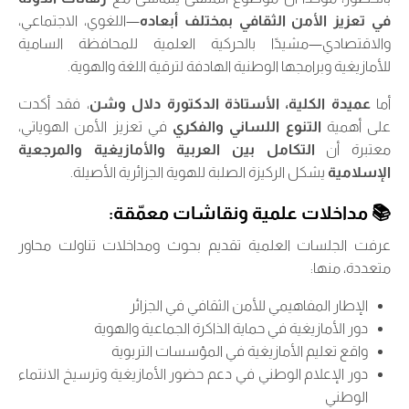
في تعزيز الأمن الثقافي بمختلف أبعاده
—اللغوي، الاجتماعي،
والاقتصادي—مشيدًا بالحركية العلمية للمحافظة السامية
للأمازيغية وبرامجها الوطنية الهادفة لترقية اللغة والهوية.
أما
عميدة الكلية، الأستاذة الدكتورة دلال وشن
، فقد أكدت
على أهمية
التنوع اللساني والفكري
في تعزيز الأمن الهوياتي،
معتبرة أن
التكامل بين العربية والأمازيغية والمرجعية
الإسلامية
يشكل الركيزة الصلبة للهوية الجزائرية الأصيلة.
📚
مداخلات علمية ونقاشات معمّقة:
عرفت الجلسات العلمية تقديم بحوث ومداخلات تناولت محاور
متعددة، منها:
الإطار المفاهيمي للأمن الثقافي في الجزائر
دور الأمازيغية في حماية الذاكرة الجماعية والهوية
واقع تعليم الأمازيغية في المؤسسات التربوية
دور الإعلام الوطني في دعم حضور الأمازيغية وترسيخ الانتماء
الوطني