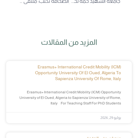
جامعة الشهيد حمه لخضر بالوادي تحتضن أول محطة تواصل لمركز البحث في الرياضيات التطبيقية وتفتح آفاقًا جديدة للتعاون العلمي الوطني
الصحافة تكتب: ملتقى وطني بجامعة الوادي دور الأمازيغية في الأمن الثقافي بالجزائر
المزيد من المقالات
Erasmus+ International Credit Mobility (ICM)
Opportunity University Of El Oued, Algeria To
Sapienza University Of Rome, Italy
Erasmus+ International Credit Mobility (ICM) Opportunity
University of El Oued, Algeria to Sapienza University of Rome,
Italy For Teaching Staff For PhD Students
يوليو 29, 2026