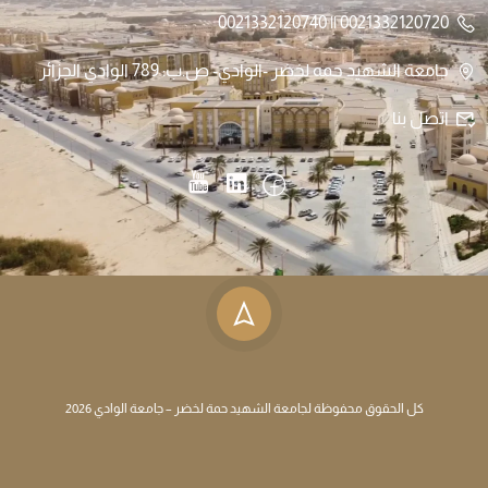
0021332120720 || 0021332120740
جامعة الشهيد حمه لخضر -الوادي- ص.ب: 789 الوادي الجزائر
اتصل بنا
كل الحقوق محفوظة لجامعة الشهيد حمة لخضر – جامعة الوادي 2026