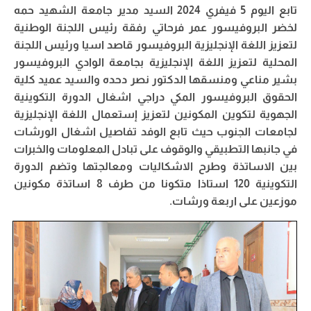
تابع اليوم 5 فيفري 2024 السيد مدير جامعة الشهيد حمه
لخضر البروفيسور عمر فرحاتي رفقة رئيس اللجنة الوطنية
لتعزيز اللغة الإنجليزية البروفيسور قاصد اسيا ورئيس اللجنة
المحلية لتعزيز اللغة الإنجليزية بجامعة الوادي البروفيسور
بشير مناعي ومنسقها الدكتور نصر دحده والسيد عميد كلية
الحقوق البروفيسور المكي دراجي اشغال الدورة التكوينية
الجهوية لتكوين المكونين لتعزيز إستعمال اللغة الإنجليزية
لجامعات الجنوب حيث تابع الوفد تفاصيل اشغال الورشات
في جانبها التطبيقي والوقوف على تبادل المعلومات والخبرات
بين الاساتذة وطرح الاشكاليات ومعالجتها وتضم الدورة
التكوينية 120 استاذا متكونا من طرف 8 اساتذة مكونين
موزعين على اربعة ورشات.