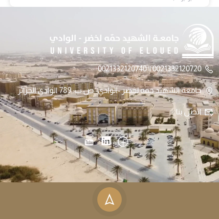
0021332120720 || 0021332120740
جامعة الشهيد حمه لخضر -الوادي- ص.ب: 789 الوادي الجزائر
اتصل بنا