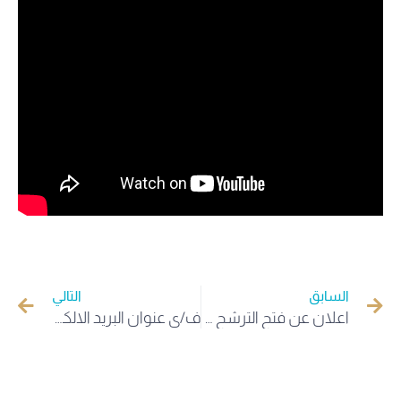
السابق
التالي
اعلان عن فتح الترشح لانتخاب أعضاء ممثلي الموظفين في اللجنة المتساوية الأعضاء
ف/ي عنوان البريد الالكتروني الخاص بمشاريع PHC Tassili + 2025