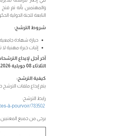
والمهتمين بأنه تم فتح
التابعة للجنة الدولية ال
شروط الترشح:
حيازة شهادة جامعية ع
إثبات خبرة مهنية لا تقل عن خمس (05) سنو
آخر أجل لإيداع الترشحا
الثلاثاء 08 جويلية 2026.
كيفية الترشح:
يتم إيداع ملفات الترشح ح
رابط الترشح:
es-à-pourvoir/783502/
يرجى من جميع المعنيين 