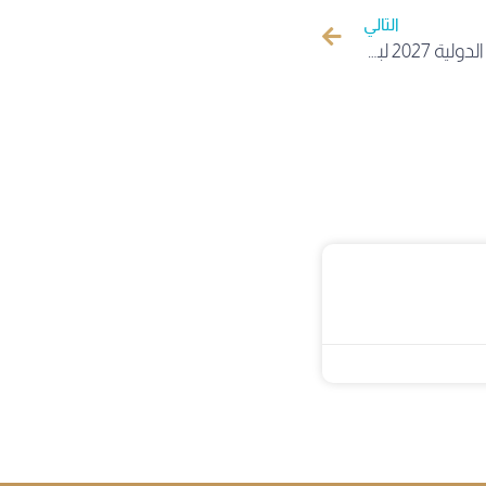
التالي
إعلان عن فتح باب الترشح للجائزة الدولية 2027 لبرنامج لوريال – اليونسكو “من أجل المرأة في العلم”