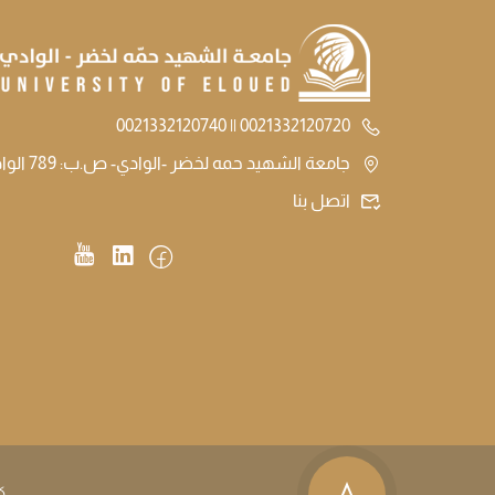
0021332120720 || 0021332120740
جامعة الشهيد حمه لخضر -الوادي- ص.ب: 789 الوادي الجزائر
اتصل بنا
ك