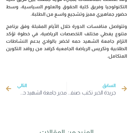
التكنولوجيا وفريق كلية الحقوق والعلوم السياسية، وسط
حضور جماهيري مميز وتشجيع واسع من الطلبة.
وتتواصل منافسات الدورة خلال الأيام المقبلة وفق برنامج
متنوع يغطي مختلف التخصصات الرياضية، في خطوة تؤكد
التزام جامعة الشهيد حمه لخضر بالوادي بدعم النشاطات
الطلابية وتكريس الرياضة الجامعية كرافد من روافد التكوين
المتكامل.
السابق
التالي
جريدة الخبر تكتب :صنفت ضمن أفضل 400 جامعة في العالم جامعة الوادي تتصدر الجامعات الجزائرية في تصنيف “التايمز”
مدير جامعة الشهيد حمه لخضر بالوادي يشارك في الورشة التكوينية حول إدارة تكاثر وتغذية الأبقار الحلوب بالمدرسة العليا للفلاحة الصحراوية
المزيد من المقالات