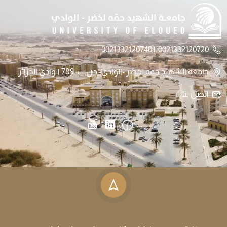
0021332120720 || 0021332120740
جامعة الشهيد حمه لخضر -الوادي- ص.ب: 789 الوادي الجزائر
اتصل بنا