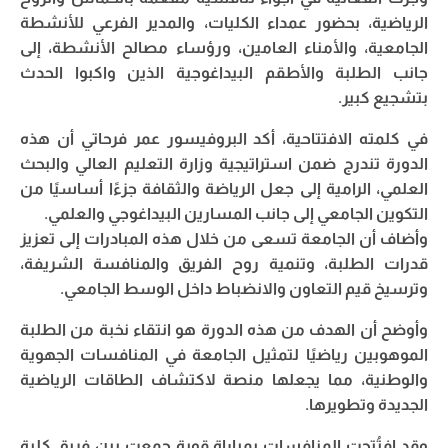
الرياضية، بحضور عمداء الكليات، والمدير الفرعي للأنشطة
الجامعية، والأمناء العامين، ورؤساء مصالح الأنشطة، إلى
جانب الطلبة والأطقم البيداغوجية الذين واكبوا الحدث
بتشجيع كبير.
في كلمته الافتتاحية، أكد البروفيسور عمر فرحاتي أن هذه
الدورة تندرج ضمن استراتيجية وزارة التعليم العالي والبحث
العلمي، الرامية إلى جعل الرياضة والثقافة جزءًا أساسيًا من
التكوين الجامعي إلى جانب المسارين البيداغوجي والعلمي.
وأضاف أن الجامعة تسعى من خلال هذه المبادرات إلى تعزيز
قدرات الطلبة، وتنمية روح الفريق والمنافسة الشريفة،
وترسيخ قيم التعاون والانضباط داخل الوسط الجامعي.
وأوضح أن الهدف من هذه الدورة هو انتقاء نخبة من الطلبة
الموهوبين رياضيًا لتمثيل الجامعة في المنافسات الجهوية
والوطنية، مما يجعلها منصة لاكتشاف الطاقات الرياضية
الجديدة وتطويرها.
وقد افتُتحت المنافسات بمباراة قوية جمعت بين فريق كلية