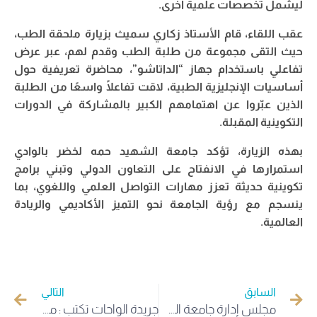
ليشمل تخصصات علمية أخرى.
عقب اللقاء، قام الأستاذ زكاري سميث بزيارة ملحقة الطب،
حيث التقى مجموعة من طلبة الطب وقدم لهم، عبر عرض
تفاعلي باستخدام جهاز “الداتاشو”، محاضرة تعريفية حول
أساسيات الإنجليزية الطبية، لاقت تفاعلًا واسعًا من الطلبة
الذين عبّروا عن اهتمامهم الكبير بالمشاركة في الدورات
التكوينية المقبلة.
بهذه الزيارة، تؤكد جامعة الشهيد حمه لخضر بالوادي
استمرارها في الانفتاح على التعاون الدولي وتبني برامج
تكوينية حديثة تعزز مهارات التواصل العلمي واللغوي، بما
ينسجم مع رؤية الجامعة نحو التميز الأكاديمي والريادة
العالمية.
السابق
التالي
مجلس إدارة جامعة الشهيد حمه لخضر بالوادي يعقد اجتماعه الدوري ويثمن استمرار ريادة الجامعة في الابتكار والتسيير الرشيد
جريدة الواحات تكتب : مدير جامعة الوادي يستقبل أستاذ الانجليزية الطبية الأمريكي سميث زيشار