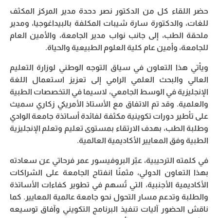
حضر اللقاء كل من الدكتور نصر دحدة مدير المركز المكثف
للغات، والدكتورة سارة شيبات المكلفة بالبيداغوجيا، ومدير
ملحقة الطب، إلى جانب نواب مدير الجامعة، والأمين العام
للجامعة، وأمين عام كلية العلوم الطبيعية والحياة.
ويأتي هذا التعاون في سياق التوجه الوطني لوزارة التعليم
العالي والبحث العلمي الرامي إلى تعزيز استعمال اللغة
الإنجليزية في الوسط الجامعي، لاسيما في التخصصات الطبية
والعلمية. وقد تم الاتفاق مع الأستاذ الأمريكي زكاري سميث
على تأطير دورات تكوينية مكثفة لفائدة أساتذة جامعة الوادي
وطلبة الطب، بهدف الارتقاء بمستوى تعليم وتعلم الإنجليزية
الطبية وفق المعايير الأكاديمية العالمية.
في كلمته الترحيبية، عبّر البروفيسور عمر فرحاتي عن سعادته
بهذا التعاون الدولي، مثمنًا انفتاح الجامعة على الشراكات
الأكاديمية الأجنبية، التي تُسهم في تطوير كفاءات الأساتذة
والطلبة وتدعم مسار التحول نحو جامعة عالمية المعايير. كما
ناقش الحضور آليات تنفيذ البرنامج التكويني وآفاق توسيعه