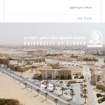
منصات دفع الحقوق
يوليو 16, 2026
0021332120720 || 0021332120740
جامعة الشهيد حمه لخضر -الوادي- ص.ب: 789 الوادي الجزائر
اتصل بنا