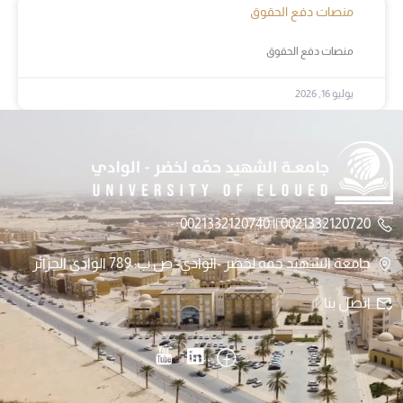
منصات دفع الحقوق
منصات دفع الحقوق
يوليو 16, 2026
0021332120720 || 0021332120740
جامعة الشهيد حمه لخضر -الوادي- ص.ب: 789 الوادي الجزائر
اتصل بنا