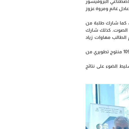
لاصطناعي البروفيسور
عادل غانم ومروة عزوز
، كما شارك طلبة من
ق الصوت. كذلك شارك
الطالب مهاوات زياد
و تتمحور التظاهرة العلمية حول تثمين نتائج البحث والتطوير والابتكار بمشاركة أكثر من 109 منتوج تطويري من
يط الضوء على نتائج