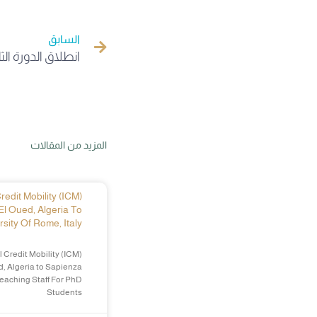
السابق
المزيد من المقالات
edit Mobility (ICM)
El Oued, Algeria To
sity Of Rome, Italy
 Credit Mobility (ICM)
d, Algeria to Sapienza
Teaching Staff For PhD
Students