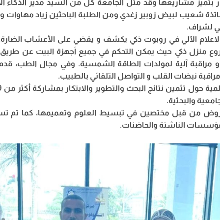
وار بتميز مشاريعها وقد مثل الجامعة كل من السيد مدير الذكاء ا
ساتذة شعيب لبيض زوبير زغدي ومن الطلبة الباحثين زياد مهاوات و
 لشراف.
اعلام الآلي في روبوت ذكي يكشف و يقضي على الأعشاب الضارة
ع منزل ذكي حيث يمكن التحكم في جميع أجهزة البيت عن طري
و مراقبة آلية لمولدات الطاقة الشمسية. وفي مجال الطب، قدم 
قبة نبضات القلب و التواصل التلقائي بالطبيب.
عية والبحثية.
روض من قبل مختصين في تبسيط العلوم وتعميمها، كما تم تسل
للمؤسسات الناشئة والحاضنات.