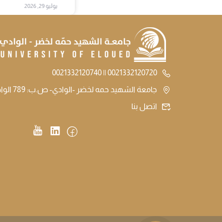
يوليو 29, 2026
0021332120720 || 0021332120740
جامعة الشهيد حمه لخضر -الوادي- ص.ب: 789 الوادي الجزائر
اتصل بنا