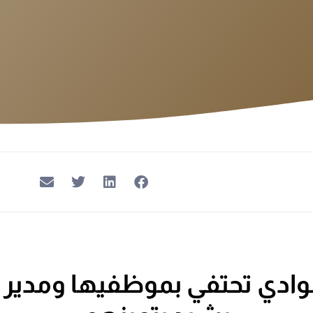
وادي تحتفي بموظفيها ومدير 