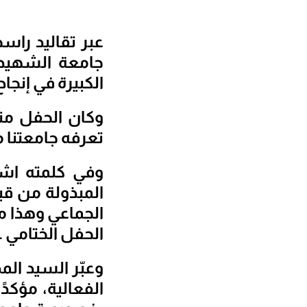
جامعة الشهيد
الكبيرة في إنجاح ح
وكان الحفل منا
تعرفه جامعتنا م
وفي كلمته اشا
المبذولة من قب
الجماعي وهذا م
الحفل الختامي .
وعبّر السيد الم
الفعالية، مؤكدً