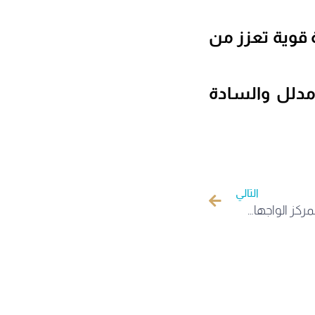
 قوية تعزز من
مدلل والسادة
التالي
زيارة تفقدية للسيد مدير الجامعة لمركز الواجهات الجامعية ومخبر التصنيع Fablab