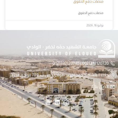
منصات دفع الحقوق
منصات دفع الحقوق
يوليو 16, 2026
0021332120720 || 0021332120740
جامعة الشهيد حمه لخضر -الوادي- ص.ب: 789 الوادي الجزائر
اتصل بنا