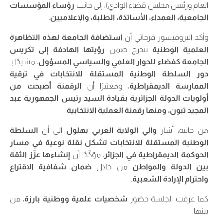
العام ورئيس مجلس قضاء الوادي)، إلى جانب
رؤساء المؤسسات
الجامعية، العمداء، الأساتذة، الطلبة، والإعلاميين
.
وأكد البروفيسور فرحاتي أن
استضافة الجامعة لهذه التظاهرة
العلمية الوطنية
تندرج ضمن
رؤيتها الهادفة إلى تكريس
الجامعة كفضاء للحوار العلمي والسياسي المسؤول
، مشيدًا بـ
دور السلطة الوطنية المستقلة للانتخابات في ترقية
الممارسة الديمقراطية
، ومعتبرًا أن
الرقمنة أصبحت من
أولويات الدولة الجزائرية بقيادة السيد رئيس الجمهورية عبد
المجيد تبون، ومنها رقمنة العملية الانتخابية
.
من جانبه، أشار
والي الولاية العربي بهلول
إلى أن
السلطة
الوطنية المستقلة للانتخابات تشكل نقلة نوعية في مسار
الحوكمة الديمقراطية في الجزائر
، مؤكّدًا أن
إنشاءها عزّز الثقة
بين الدولة والمواطن
من خلال
ضمان شفافية الاقتراع
واحترام الإرادة الشعبية
.
كما عرفت الجلسة حضور
شخصيات علمية ووطنية بارزة
، من
بينها: