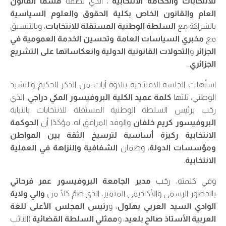
للانتخابات والحكامة الانتخابية”
، الذي نظمه
قسما القانون
العام والقانون الخاص بكلية الحقوق والعلوم السياسية
بالشراكة مع
السلطة الوطنية المستقلة للانتخابات
، وبالتنسيق
مع
مخبري السياسات العامة وتحسين الخدمة العمومية في
الجزائر
و
التحولات القانونية الدولية وانعكاساتها على التشريع
الجزائري
.
استُهلت الجلسة الافتتاحية بتلاوة آيات من الذكر الحكيم والنشيد
الوطني، تلتها
كلمة عميد الكلية البروفيسور المكي دراجي
، الذي
رحّب برئيس السلطة الوطنية المستقلة للانتخابات بالنيابة
البروفيسور كريم خلفان
والوفد المرافق له، مؤكدًا أن
الحوكمة
الانتخابية ركيزة أساسية لترسيخ الثقة بين المواطن
ومؤسسات الدولة
، وضمان
الشفافية والنزاهة في العملية
الانتخابية
.
وفي كلمته، رحّب
مدير الجامعة البروفيسور عمر فرحاتي
بالحضور الرسمي والأكاديمي المتميز، الذي ضمّ كلًا من
والي ولاية
الوادي السيد العربي بهلول
، و
رئيس المجلس الأعلى للغة
العربية الأستاذ صالح بلعيد
، و
ممثلي السلطة القضائية
(النائب