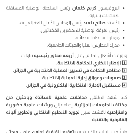
البروفيسور
كريم خلفان
رئيس السلطة الوطنية المستقلة
للانتخابات بالنيابة،
الأستاذ
صالح بلعيد
رئيس المجلس الأعلى للغة العربية،
رئيس الغرفة الوطنية للمحضرين القضائيين،
ممثلو السلطة القضائية،
مدراء المدارس العليا والهيئات الجامعية.
وتوزعت أشغال الملتقى على
أربعة محاور رئيسية
تناولت:
1️⃣
الإطار النظري للحكامة الانتخابية.
2️⃣
مظاهر الحكامة في تسيير العملية الانتخابية في الجزائر.
3️⃣
صعوبات وعوائق إدارة العملية الانتخابية.
4️⃣
مستقبل الإدارة الانتخابية الإلكترونية في الجزائر.
كما شهد الملتقى
مداخلات علمية لأساتذة وباحثين من
مختلف الجامعات الجزائرية
، إضافة إلى
ورشات علمية حضورية
وافتراضية
ناقشت سبل
تجويد التنظيم الانتخابي وتطوير آلياته
القانونية والتقنية
.
واختُتمت الجلسة الافتتاحية
بتوقيع اتفاقية تعاون علمي وبحثي