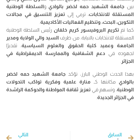
بين
جامعة الشهيد حمه لخضر بالوادي
و
السلطة الوطنية
المستقلة للانتخابات
، ترمي إلى
تعزيز التنسيق في مجالات
التكوين، البحث، وتنظيم الفعاليات الأكاديمية
.
كما تم
تكريم البروفيسور كريم خلفان
رئيس السلطة الوطنية
المستقلة للانتخابات بالنيابة، من طرف
السيد والي الولاية ومدير
الجامعة وعميد كلية الحقوق والعلوم السياسية
، تقديرًا
لجهوده في
دعم الشفافية والممارسة الديمقراطية في
الجزائر
.
بهذا الحدث الوطني البارز، تؤكد
جامعة الشهيد حمه لخضر
بالوادي
مكانتها كـ
منارة علمية وفكرية تواكب التحولات
الوطنية
، وتسهم في
تعزيز ثقافة المواطنة والحوكمة الراشدة
في الجزائر الجديدة
.
السابق
التالي