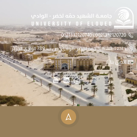
0021332120720 || 0021332120740
جامعة الشهيد حمه لخضر -الوادي- ص.ب: 789 الوادي الجزائر
اتصل بنا