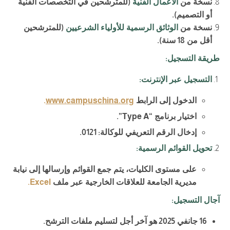
نسخة من
الأعمال الفنية
(
للمترشحين في التخصصات الفنية
أو التصميم
).
نسخة من
الوثائق الرسمية للأولياء الشرعيين
(
للمترشحين
أقل من
18
سنة
).
طريقة التسجيل
:
التسجيل عبر الإنترنت
:
الدخول إلى الرابط
www.campuschina.org
.
اختيار برنامج
“Type A”.
إدخال الرقم التعريفي للوكالة
:
0121
.
تحويل القوائم الرسمية
:
على مستوى الكليات، يتم جمع القوائم وإرسالها إلى نيابة
مديرية الجامعة للعلاقات الخارجية عبر ملف
Excel
.
آجال التسجيل
:
16
جانفي
2025
هو آخر أجل لتسليم ملفات الترشح
.