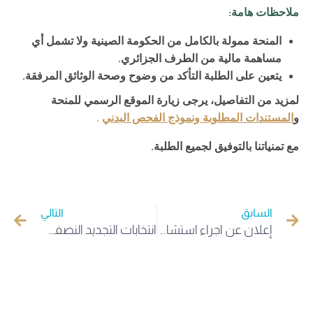
ملاحظات هامة
:
المنحة ممولة بالكامل من الحكومة الصينية ولا تشمل أي
مساهمة مالية من الطرف الجزائري
.
يتعين على الطلبة التأكد من وضوح وصحة الوثائق المرفقة
.
لمزيد من التفاصيل، يرجى زيارة الموقع الرسمي للمنحة
و
المستندات المطلوبة ونموذج الفحص البدني
.
مع تمنياتنا بالتوفيق لجميع الطلبة
.
السابق
التالي
إعلان عن اجراء استشارة رقم 03 / 2024 المتعلقة بتنظيم رحلة شتوية لمدينة جربة التونسية خلال العطلة الشتوية 2024 لفائدة مستخدمي جامعة الشهيد خمه لخضر بالوادي
انتخابات التجديد النصفي لعضوية المحكمة الدستورية بجامعة الوادي