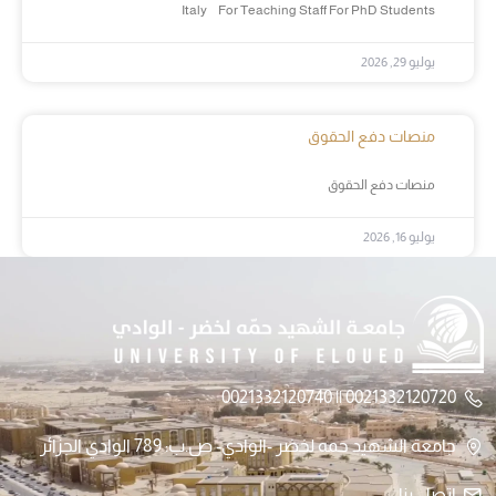
Italy For Teaching Staff For PhD Students
يوليو 29, 2026
منصات دفع الحقوق
منصات دفع الحقوق
يوليو 16, 2026
0021332120720 || 0021332120740
جامعة الشهيد حمه لخضر -الوادي- ص.ب: 789 الوادي الجزائر
اتصل بنا