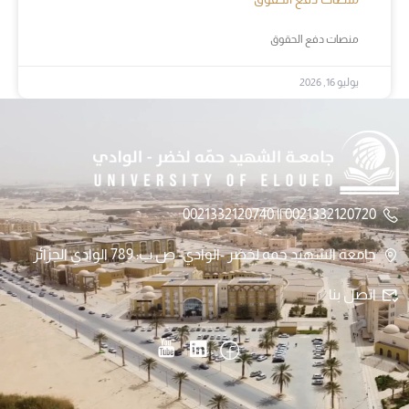
منصات دفع الحقوق
يوليو 16, 2026
0021332120720 || 0021332120740
جامعة الشهيد حمه لخضر -الوادي- ص.ب: 789 الوادي الجزائر
اتصل بنا