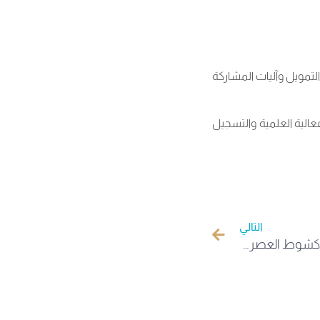
مويل وآليات المشاركة
فعالية العلمية والتسجيل
التالي
إعلان عن منح دراسية بجامعة نواكشوط العصرية – موريتانيا