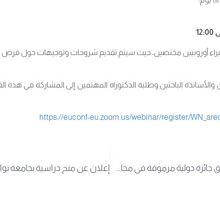
اء أوروبيين مختصين، حيث سيتم تقديم شروحات وتوجيهات حول فرص الت
ن والأساتذة الباحثين وطلبة الدكتوراه المهتمين إلى المشاركة في هذه ال
https://euconf-eu.zoom.us/webinar/register/WN_ar
إعلان عن إطلاق جائزة دولية مرموقة في مجال الكيمياء