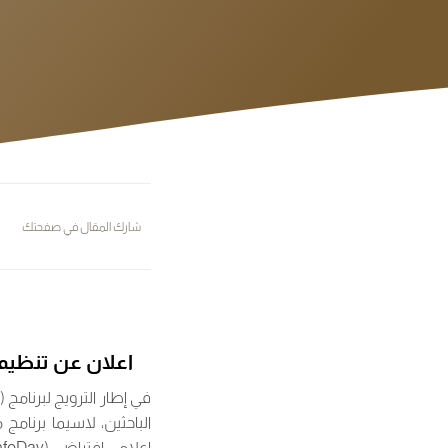
شارك المقال في صفحتك
اعلان عن تنظيم يوم إعلامي حول 
في إطار الترويج لبرنامج
)
إعلامي افتراضي (InfoDay) يوم: