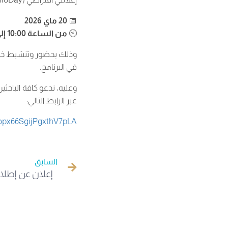
📅
20 ماي 2026
🕙
من الساعة 10:00 إلى 12:00
وذلك بحضور وتنشيط خبر
في البرنامج.
وعليه، ندعو كافة الباحثي
عبر الرابط التالي:
eopx66SgijPgxthV7pLA
السابق